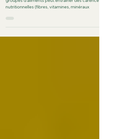
Régime Dukan ?
Déséquilibre alimentaire : L’absence de certains
groupes d’aliments peut entraîner des carences
nutritionnelles (fibres, vitamines, minéraux