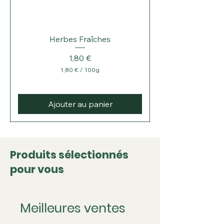
Herbes Fraîches
Prix
1,80 €
1,80 €
/
100g
1
,
8
0
Ajouter au panier
€
p
a
r
1
Produits sélectionnés
0
pour vous
0
G
r
a
m
Meilleures ventes
m
e
s