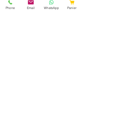
Fromages
Crémerie
Phone
Email
WhatsApp
Panier
Traiteur
Boucherie
Charcuteries
Poissonnerie
Boissons
A propos
Qui sommes nous ?
Ma liste de course
Livraison course à Cambrai
Livraison course en France