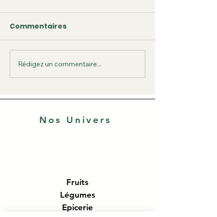
Commentaires
Rédigez un commentaire...
Taboulé de quinoa
Les Fruits, les
aux crevettes et
bienfaits pour
légumes croquants
!
Nos Univers
Fruits
Légumes
Epicerie