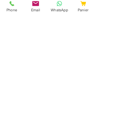
Fromages
Phone
Email
WhatsApp
Panier
Crémerie
Traiteur
Boucherie
Charcuteries
Poissonnerie
Boissons
A propos
Qui sommes nous ?
Ma liste de course
Livraison course à Cambrai
Livraison course en France