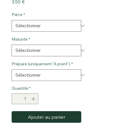
Prix
3,50 €
Pièce
*
Maturité
*
Préparé (uniquement "A point")
*
Quantité
*
Ajouter au panier