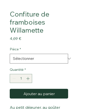
Confiture de
framboises
Willamette
Prix
4,69 €
Pièce
*
Quantité
*
Ajouter au panier
Au petit déjeuner, au goûter