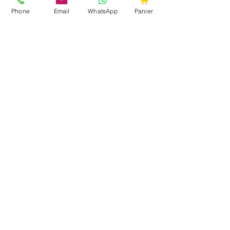
Crémerie
Phone
Email
WhatsApp
Panier
Traiteur
Boucherie
Charcuteries
Poissonnerie
Boissons
A propos
Qui sommes nous ?
Ma liste de course
Livraison course à Cambrai
Livraison course en France
Parrainnage