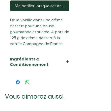
Me notifier lorsque cet article est disponible
De la vanille dans une crème
dessert pour une pause
gourmande et sucrée. 4 pots de
125 g de crème dessert à la
vanille Campagne de France.
Ingrédients &
Conditionnement
Quantité : 500 g (4 * 125 g)
Emballage : Plastique, Pot, Frais
Marques : Campagne de France
Catégories : Produits
Vous aimerez aussi,
laitiers, Desserts, Desserts
lactés, Surgelés, Crèmes
dessert, Crèmes dessert rayon
frais, Crèmes dessert vanille