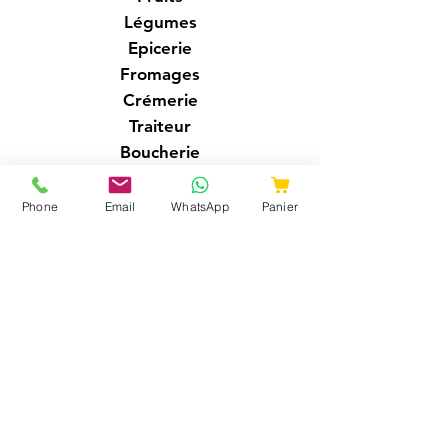
Légumes
Epicerie
Fromages
Crémerie
Traiteur
Boucherie
Charcuteries
Poissonnerie
Phone
Email
WhatsApp
Panier
Boissons
A propos