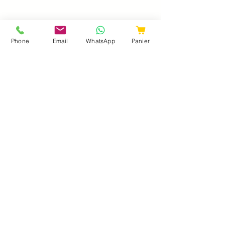
Nos Univers
Phone
Email
WhatsApp
Panier
Fruits
Légumes
Epicerie
Fromages
Crémerie
Traiteur
Boucherie
Charcuteries
Poissonnerie
Boissons