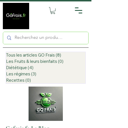
Tous les articles GO Frais
(8)
8 posts
Les Fruits & leurs bienfaits
(0)
0 post
Diététique
(4)
4 posts
Les régimes
(3)
3 posts
Recettes
(0)
0 post