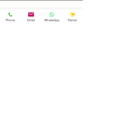
Nos Univers
Phone
Email
WhatsApp
Panier
Fruits
Légumes
Epicerie
Fromages
Crémerie
Traiteur
Boucherie
Charcuteries
Poissonnerie
Boissons