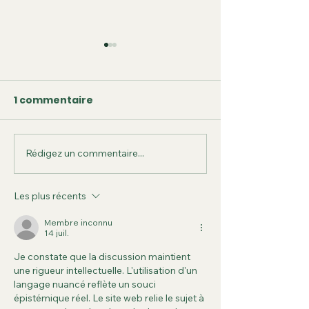
1 commentaire
Rédigez un commentaire...
Les Légumes, bienfait
Les Fruits, les
pour le corp !
bienfaits pour
!
Les plus récents
Membre inconnu
14 juil.
Je constate que la discussion maintient 
une rigueur intellectuelle. L'utilisation d'un 
langage nuancé reflète un souci 
épistémique réel. Le site web relie le sujet à 