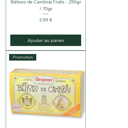
Bétises de Cambrai Fruits - 250gr
/ 70gr
Prix
2,99 €
Ajouter au panier
Promotion