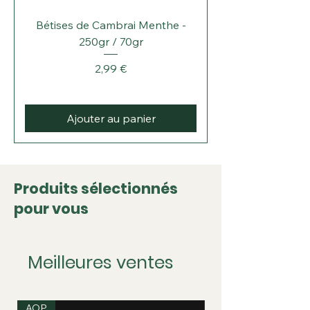
Bétises de Cambrai Menthe -
250gr / 70gr
Prix
2,99 €
Ajouter au panier
Produits sélectionnés
pour vous
Meilleures ventes
AOP
IGP