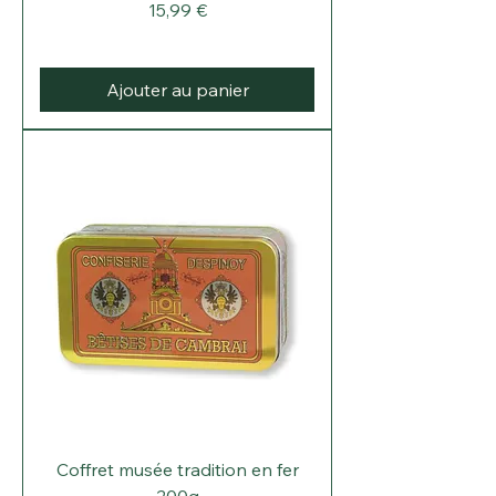
Prix
15,99 €
Ajouter au panier
Coffret musée tradition en fer