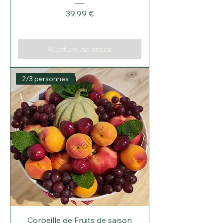
Prix
39,99 €
Rupture de stock
2/3 personnes
Corbeille de Fruits de saison