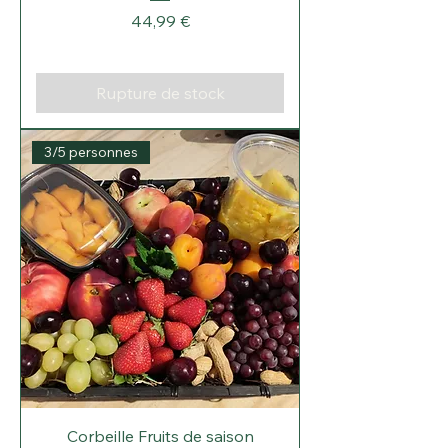
Prix
44,99 €
Rupture de stock
3/5 personnes
Corbeille Fruits de saison