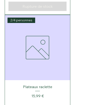
Rupture de stock
2/4 personnes
Plateaux raclette
Prix
15,99 €