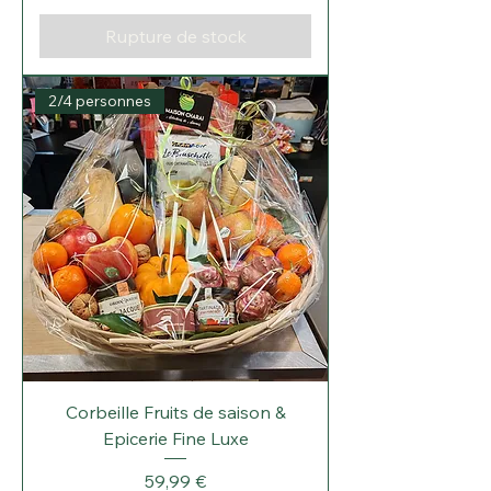
Rupture de stock
2/4 personnes
Corbeille Fruits de saison &
Epicerie Fine Luxe
Prix
59,99 €