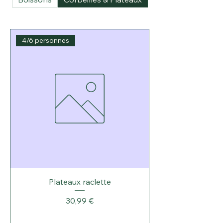
4/6 personnes
Plateaux raclette
Prix
30,99 €