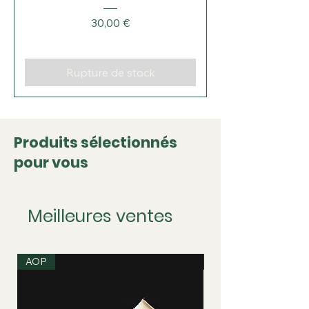
Prix
30,00 €
Rupture de stock
Produits sélectionnés
pour vous
Meilleures ventes
AOP
IGP