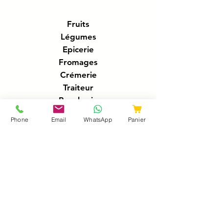
g
r
a
Fruits
m
Légumes
m
e
Epicerie
Fromages
Crémerie
Traiteur
Boucherie
Charcuteries
Phone
Email
WhatsApp
Panier
Poissonnerie
Boissons
A propos