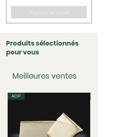
Rupture de stock
Produits sélectionnés
pour vous
Meilleures ventes
AOP
IGP