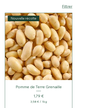
Filtrer
Nouvelle récolte
Pomme de Terre Grenaille
Prix
1,79 €
3,58 €
/
1kg
3