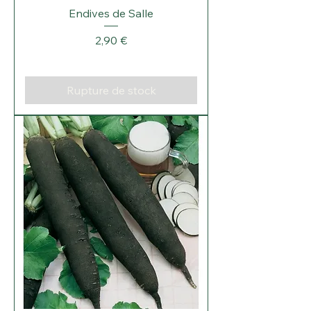
Endives de Salle
Prix
2,90 €
Rupture de stock