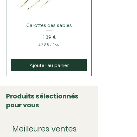
Carottes des sables
Prix
1,39 €
2,78 €
/
1kg
2
,
7
8
Ajouter au panier
€
p
a
r
1
Produits sélectionnés
K
pour vous
i
l
o
g
r
Meilleures ventes
a
m