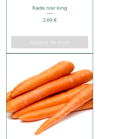
Radis noir long
Prix
2,69 €
Rupture de stock