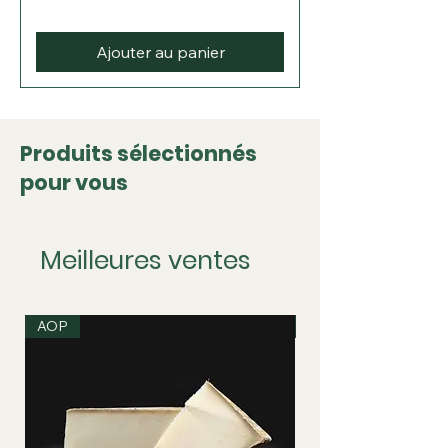
Γ
Ajouter au panier
Produits sélectionnés
pour vous
Meilleures ventes
AOP
IGP