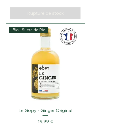
Rupture de stock
Bio - Sucre de Riz
Le Gopy - Ginger Original
Prix
19,99 €