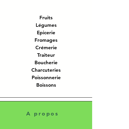
o
g
r
a
Fruits
m
Légumes
m
e
Epicerie
Fromages
Crémerie
Traiteur
Boucherie
Charcuteries
Poissonnerie
Boissons
A propos