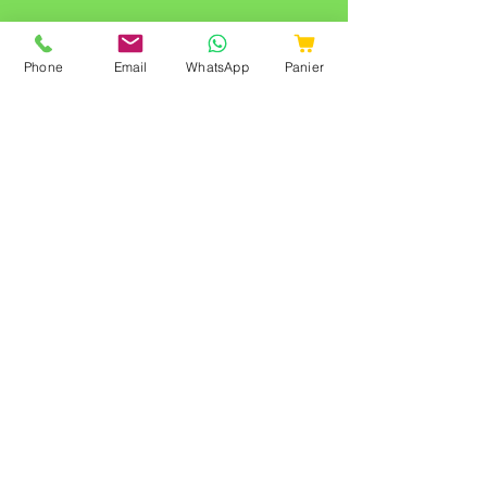
Phone
Email
WhatsApp
Panier
Qui sommes nous ?
Ma liste de course
Livraison course à Cambrai
Livraison course en France
Parrainnage
Zone de Livraison
Le magasin
Nos engagements
Notre Blog
Plan du site
Besoin d'aide
Mail