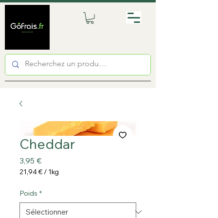
Cheddar
Prix
3,95 €
21,94 €
/
1kg
21,94 €
pour
Poids
*
1
Kilogramme