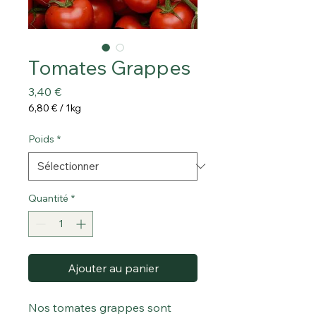
Tomates Grappes
Prix
3,40 €
6,80 €
/
1kg
6,80 €
pour
Poids
*
1
Kilogramme
Quantité
*
Ajouter au panier
Nos tomates grappes sont