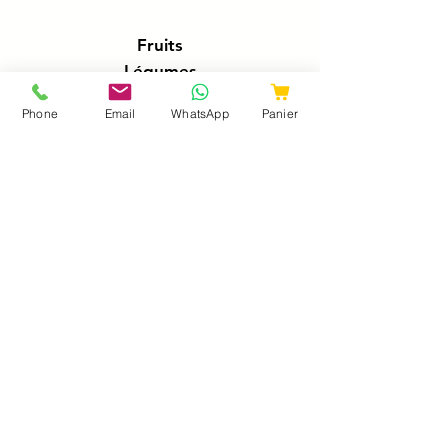
Fruits
Légumes
Epicerie
Phone
Email
WhatsApp
Panier
Fromages
Crémerie
Traiteur
Boucherie
Charcuteries
Poissonnerie
Boissons
A propos