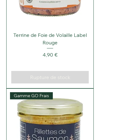
Terrine de Foie de Volaille Label
Rouge
Prix
4,90 €
Rupture de stock
Gamme GO Frais