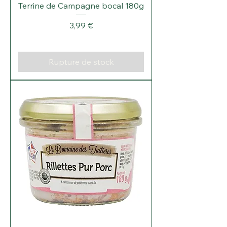
Terrine de Campagne bocal 180g
Prix
3,99 €
Rupture de stock