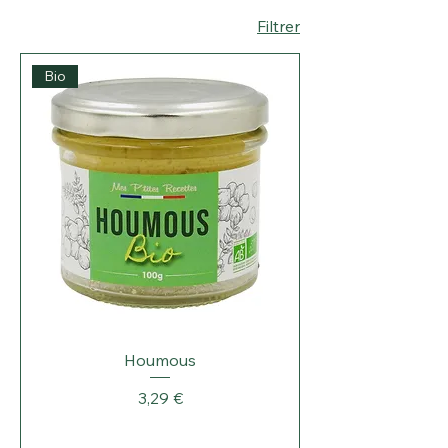
Filtrer
Bio
Houmous
Prix
3,29 €