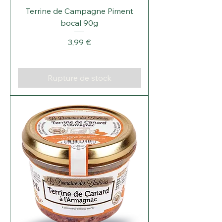
Terrine de Campagne Piment
bocal 90g
Prix
3,99 €
Rupture de stock