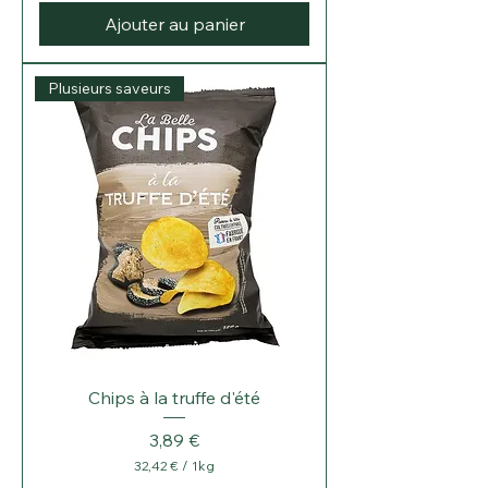
Ajouter au panier
Plusieurs saveurs
Chips à la truffe d'été
Prix
3,89 €
32,42 €
/
1kg
3