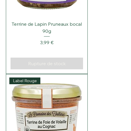
Terrine de Lapin Pruneaux bocal
90g
Prix
3,99 €
Rupture de stock
Label Rouge