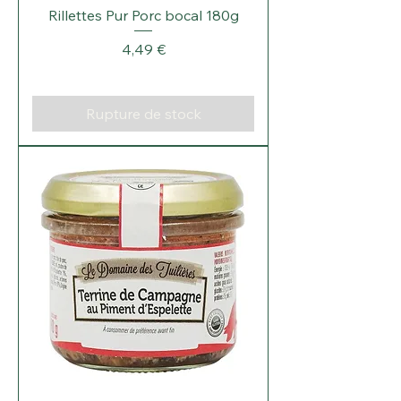
Rillettes Pur Porc bocal 180g
Prix
4,49 €
Rupture de stock