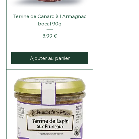
Terrine de Canard à l'Armagnac
bocal 90g
Prix
3,99 €
Ajouter au panier