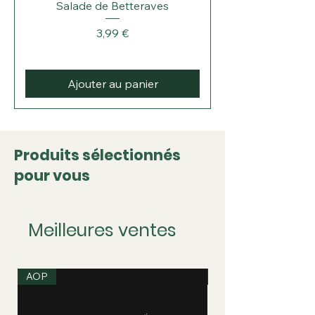
Salade de Betteraves
Prix
3,99 €
Ajouter au panier
Produits sélectionnés
pour vous
Meilleures ventes
AOP
IGP