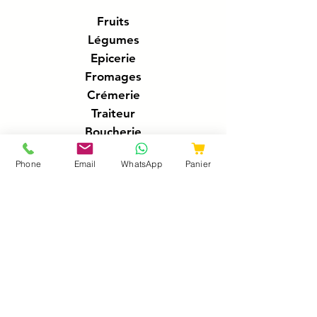
Fruits
Légumes
Epicerie
Fromages
Crémerie
Traiteur
Boucherie
Charcuteries
Phone
Email
WhatsApp
Panier
Poissonnerie
Boissons
A propos