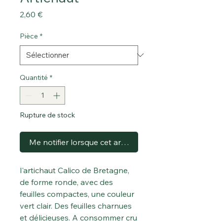
Prix
2,60 €
Pièce
*
Quantité
*
Rupture de stock
Me notifier lorsque cet article est disponible
l'artichaut Calico de Bretagne,
de forme ronde, avec des
feuilles compactes, une couleur
vert clair. Des feuilles charnues
et délicieuses. A consommer cru