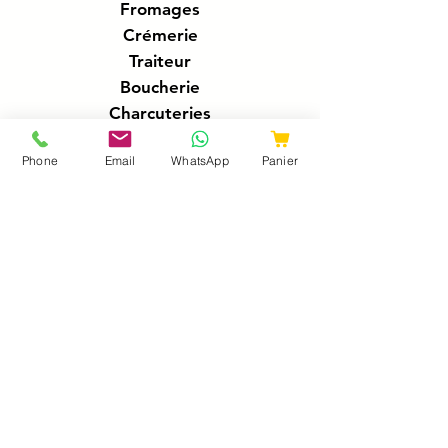
Fromages
Crémerie
Traiteur
Boucherie
Charcuteries
Poissonnerie
Phone
Email
WhatsApp
Panier
Boissons
A propos
Qui sommes nous ?
Ma liste de course
Livraison course à Cambrai
Livraison course en France