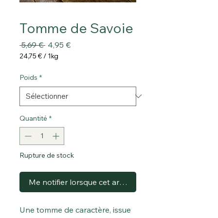
Tomme de Savoie
Prix
Prix
 5,69 € 
4,95 €
original
promotionnel
24,75 €
/
1kg
24,75 €
pour
Poids
*
1
Kilogramme
Quantité
*
Rupture de stock
Me notifier lorsque cet article est disponible
Une tomme de caractère, issue