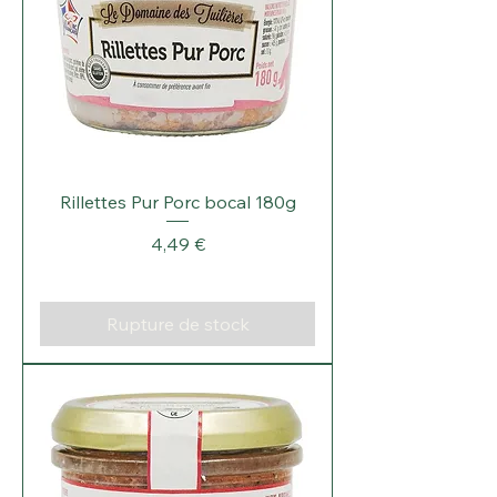
Rillettes Pur Porc bocal 180g
Prix
4,49 €
Rupture de stock