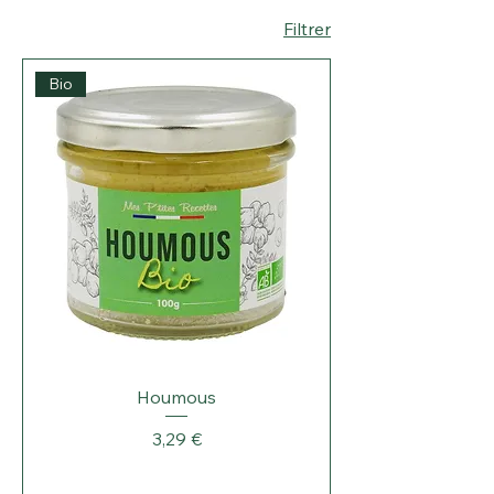
Filtrer
Bio
Houmous
Prix
3,29 €