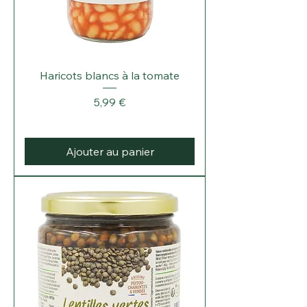
m
e
Haricots blancs à la tomate
Prix
5,99 €
Ajouter au panier