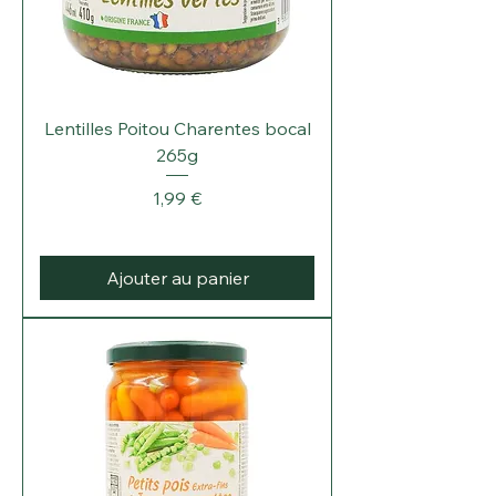
Lentilles Poitou Charentes bocal
265g
Prix
1,99 €
Ajouter au panier