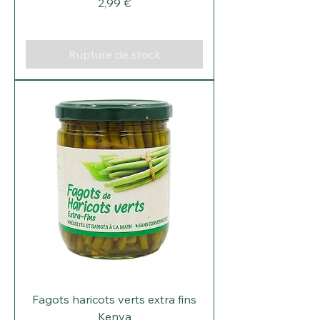
Prix
2,99 €
Rupture de stock
Fagots haricots verts extra fins
Kenya