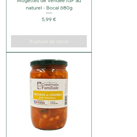
Γ
Mogettes de Vendée IGP au
naturel - Bocal 680g
Prix
5,99 €
Rupture de stock