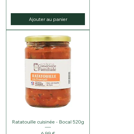
Ajouter au panier
Ratatouille cuisinée - Bocal 520g
Prix
6,99 €