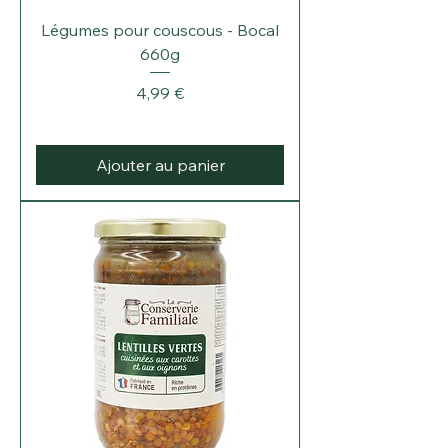
Légumes pour couscous - Bocal
660g
Prix
4,99 €
Ajouter au panier