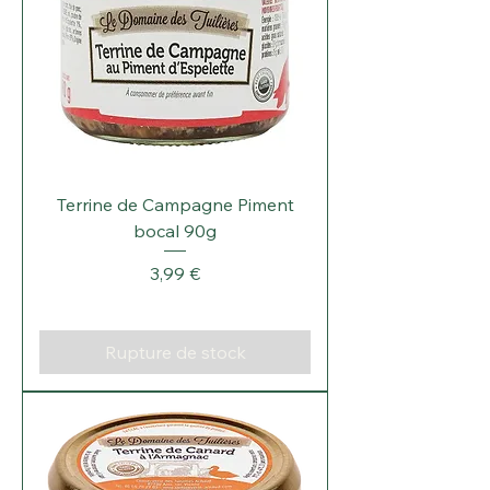
Terrine de Campagne Piment
bocal 90g
Prix
3,99 €
Rupture de stock