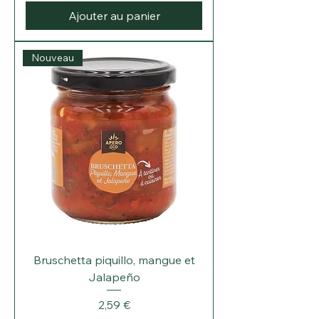
Ajouter au panier
Nouveau
Bruschetta piquillo, mangue et
Jalapeño
Prix
2,59 €