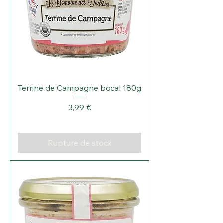
Terrine de Campagne bocal 180g
Prix
3,99 €
Rupture de stock