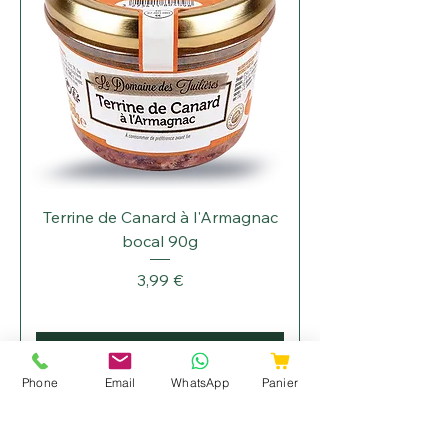
Terrine de Canard à l'Armagnac
bocal 90g
Prix
3,99 €
Ajouter au panier
Phone
Email
WhatsApp
Panier