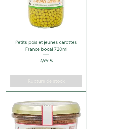
Petits pois et jeunes carottes
France bocal 720ml
Prix
2,99 €
Rupture de stock