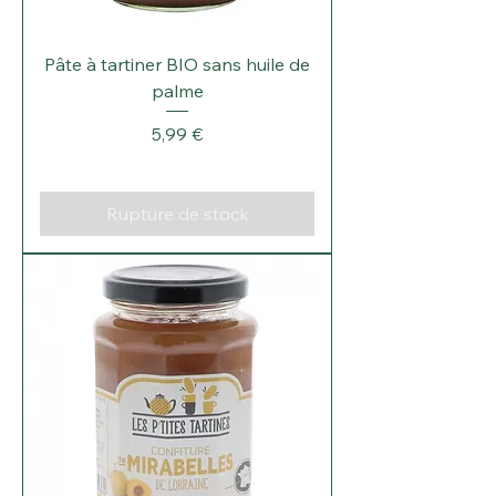
Pâte à tartiner BIO sans huile de
palme
Prix
5,99 €
Rupture de stock