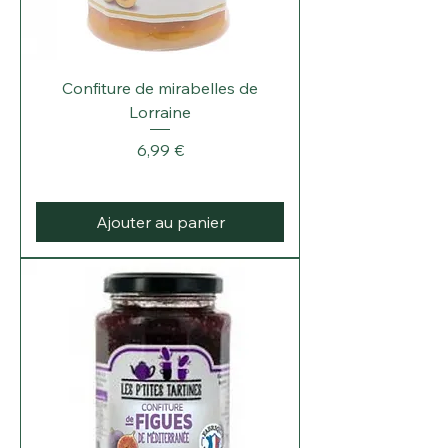
Confiture de mirabelles de
Lorraine
Prix
6,99 €
Ajouter au panier