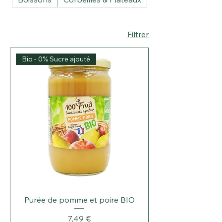
Filtrer
Bio - 0% Sucre ajouté
Purée de pomme et poire BIO
Prix
7,49 €