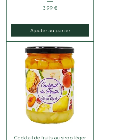
Prix
3,99 €
Ajouter au panier
Cocktail de fruits au sirop léger