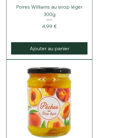
Poires Williams au sirop léger
300g
Prix
4,99 €
Ajouter au panier