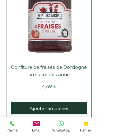
Confiture de fraises de Dordogne
au sucre de canne
Prix
4,69 €
Ajouter au panier
Phone
Email
WhatsApp
Panier