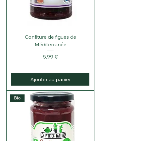
Confiture de figues de
Méditerranée
Prix
5,99 €
Ajouter au panier
Bio