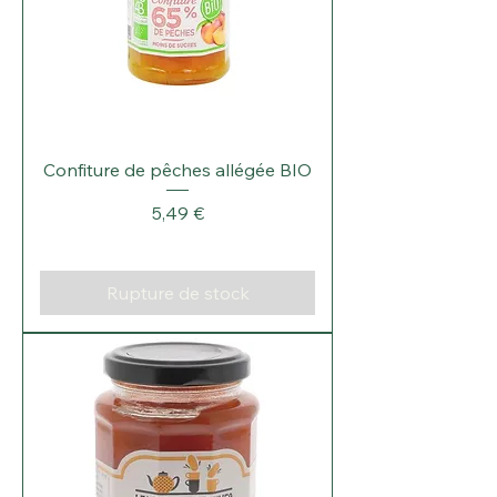
Confiture de pêches allégée BIO
Prix
5,49 €
Rupture de stock