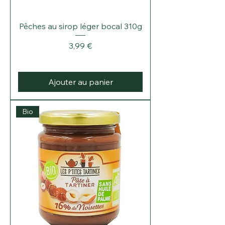
Γ
Pêches au sirop léger bocal 310g
Prix
3,99 €
Ajouter au panier
Bio