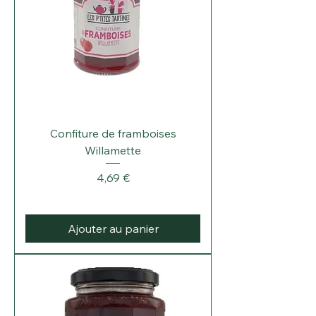
Confiture de framboises
Willamette
Prix
4,69 €
Ajouter au panier