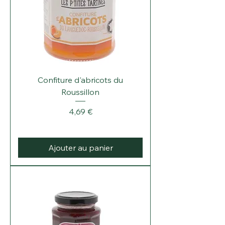
Confiture d'abricots du
Roussillon
Prix
4,69 €
Ajouter au panier