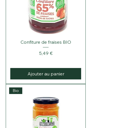
Confiture de fraises BIO
Prix
5,49 €
Ajouter au panier
Bio