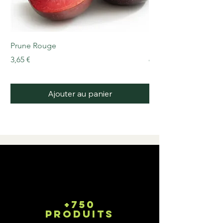
coque.
Prune Rouge
Beurre demi-sel 500g
Prix
Prix
3,65 €
6,99 €
Ajouter au panier
+750
produits