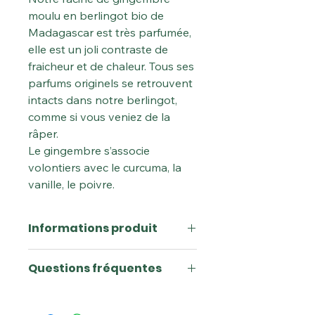
moulu en berlingot bio de
Madagascar est très parfumée,
elle est un joli contraste de
fraicheur et de chaleur. Tous ses
parfums originels se retrouvent
intacts dans notre berlingot,
comme si vous veniez de la
râper.
Le gingembre s’associe
volontiers avec le curcuma, la
vanille, le poivre.
Informations produit
Usage :
Viandes, Poissons, Fruits,
Questions fréquentes
Légumes, Salades, Tartes,
Desserts, Confitures
Comment utliser le gingembre ?
Label :
Agriculture Biologique
Le gingembre en poudre s’utilise