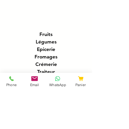
Fruits
Légumes
Epicerie
Fromages
Crémerie
Traiteur
Boucherie
Phone
Email
WhatsApp
Panier
Charcuteries
Poissonnerie
Boissons