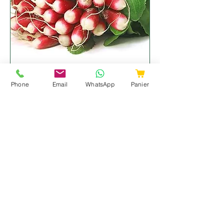
Radis rose
Phone
Email
WhatsApp
Panier
Prix
2,15 €
Ajouter au panier