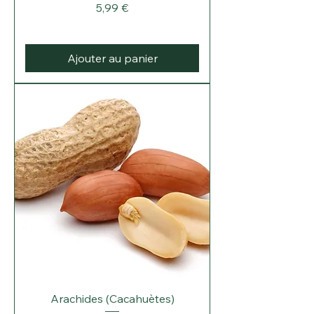
Prix
5,99 €
Ajouter au panier
Arachides (Cacahuètes)