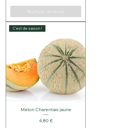
Rupture de stock
C'est de saison !
Melon Charentais jaune
Prix
4,80 €