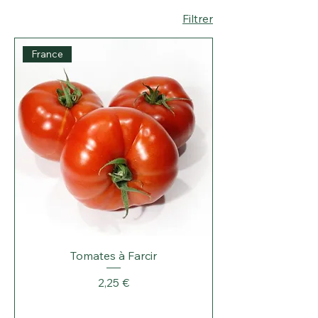
Filtrer
France
Tomates à Farcir
Prix
2,25 €