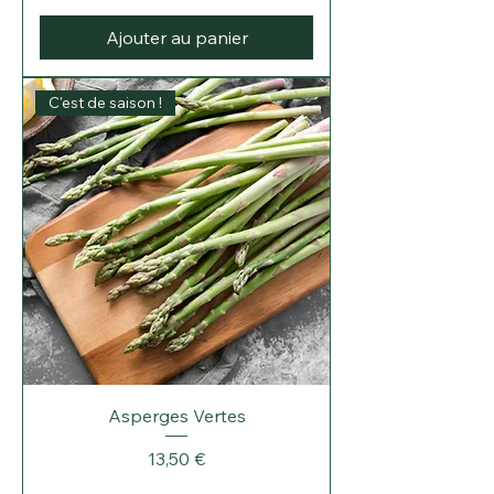
Ajouter au panier
C'est de saison !
Asperges Vertes
Prix
13,50 €